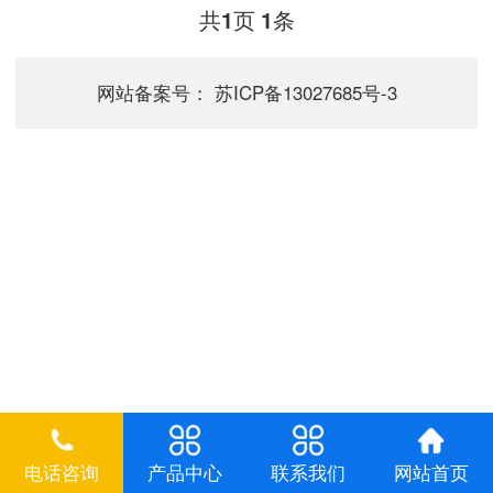
效果不佳且能耗较高。这增加了企业的
共
页
条
1
1
能源消耗和经济负担。传统灯具的寿命
相对较短，需要频繁更换灯泡或灯管。
这不仅增加了企业的维护成本，还占用
网站备案号：
苏ICP备13027685号-3
了宝贵的时间资源。同时，频繁...
电话咨询
产品中心
联系我们
网站首页